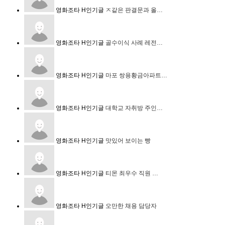
영화조타
H
인기글
ㅈ같은 판결문과 올…
영화조타
H
인기글
골수이식 사례 레전…
영화조타
H
인기글
마포 쌍용황금아파트…
영화조타
H
인기글
대학교 자취방 주인…
영화조타
H
인기글
맛있어 보이는 빵
영화조타
H
인기글
티몬 최우수 직원 …
영화조타
H
인기글
오만한 채용 담당자