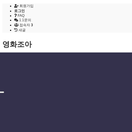
회원가입
로그인
FAQ
1:1문의
접속자
3
새글
영화조아