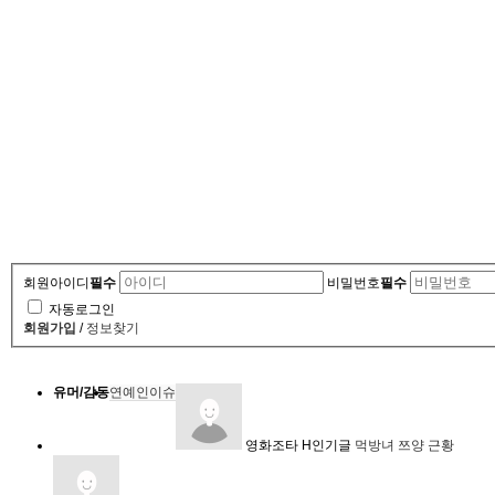
회원아이디
필수
비밀번호
필수
자동로그인
회원가입
/
정보찾기
유머/감동
연예인이슈
영화조타
H
인기글
먹방녀 쯔양 근황