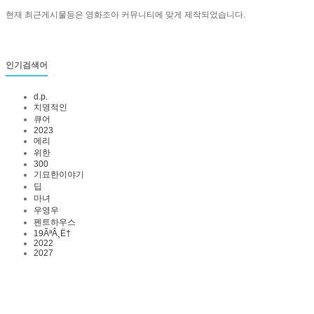
현재 최근게시물등은 영화조아 커뮤니티에 맞게 제작되었습니다.
인기검색어
d.p.
치명적인
큐어
2023
메리
위한
300
기묘한이야기
딥
마녀
우영우
펜트하우스
19ÃªÂ¸Ë†
2022
2027