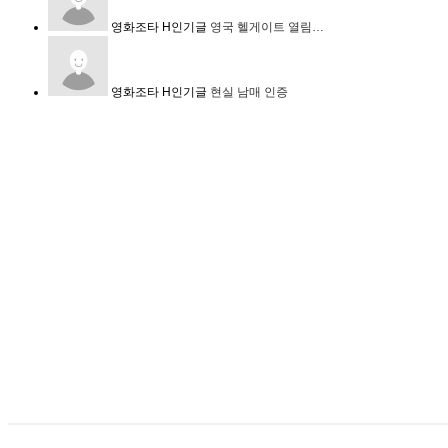
영화조타
H
인기글
영국 헬게이트 열림…
영화조타
H
인기글
현실 남매 인증