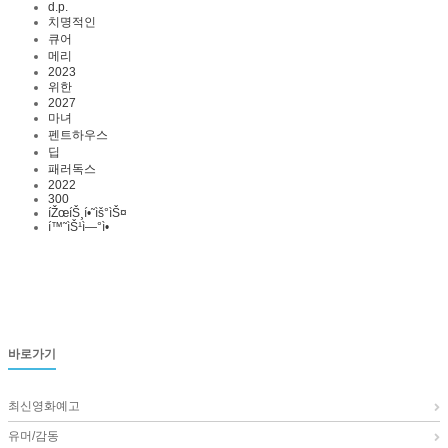
d.p.
치명적인
큐어
메리
2023
위한
2027
마녀
펜트하우스
딥
패러독스
2022
300
íŽœíŠ¸í•˜ìš°ìŠ¤
í™˜ìŠ¹ì—°ì•
바로가기
최신영화예고
유머/감동