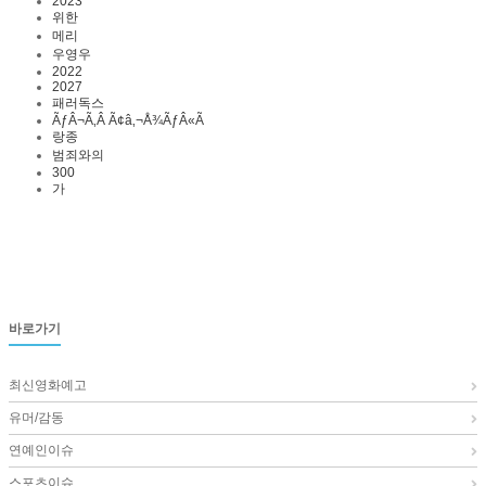
2023
위한
메리
우영우
2022
2027
패러독스
ÃƒÂ¬Ã‚Â Ã¢â‚¬Å¾ÃƒÂ«Ã
랑종
범죄와의
300
가
바로가기
최신영화예고
유머/감동
연예인이슈
스포츠이슈