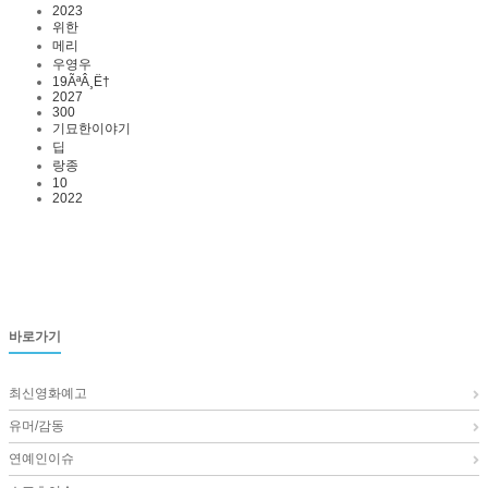
2023
위한
메리
우영우
19ÃªÂ¸Ë†
2027
300
기묘한이야기
딥
랑종
10
2022
바로가기
최신영화예고
유머/감동
연예인이슈