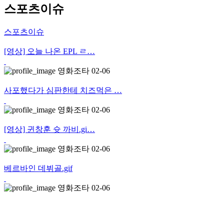
스포츠이슈
스포츠이슈
[영상] 오늘 나온 EPL ㄹ…
영화조타
02-06
사포했다가 심판한테 치즈먹은 …
영화조타
02-06
[영상] 귄창훈 슛 까비.gi…
영화조타
02-06
베르바인 데뷔골.gif
영화조타
02-06