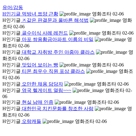
유머/감동
H
인기글
먹방녀 쯔양 근황
영화조타
02-06
H
인기글
ㅈ같은 판결문과 올바른 해석법
영화
조타
02-06
H
인기글
골수이식 사례 레전드
영화조타
02-06
H
인기글
마포 쌍용황금아파트 이름의 비밀
영
화조타
02-06
H
인기글
대학교 자취방 주인 아줌마 클라스
영
화조타
02-06
H
인기글
맛있어 보이는 빵
영화조타
02-06
H
인기글
티몬 최우수 직원 포상 클라스
영화조
타
02-06
H
인기글
오만한 채용 담당자
영화조타
02-06
H
인기글
영국 헬게이트 열림~~~
영화조타
02-
06
H
인기글
현실 남매 인증
영화조타
02-06
H
인기글
대한민국 치킨문화를 창조한 사람
영
화조타
02-06
H
인기글
오랑캐들
영화조타
02-06