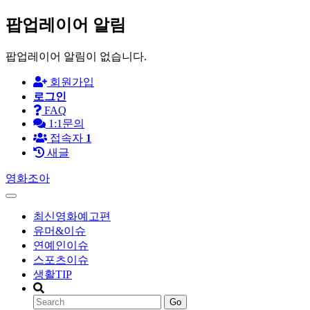
팝업레이어 알림
팝업레이어 알림이 없습니다.
회원가입
로그인
FAQ
1:1문의
접속자
1
새글
영화조아
최신영화예고편
유머&이슈
연예인이슈
스포츠이슈
생활TIP
Go