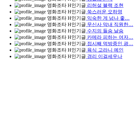
영화조타
H
인기글
리허설 블랙 조현
영화조타
H
인기글
쑥스러운 오하영
영화조타
H
인기글
익숙한 게 넘나 좋…
영화조타
H
인기글
무신사 막내 직원한…
영화조타
H
인기글
수지의 들숨 날숨
영화조타
H
인기글
카메라 피하는 여자…
영화조타
H
인기글
접시째 먹방중인 광…
영화조타
H
인기글
육식 고라니 예인
영화조타
H
인기글
경리 이걸세우나