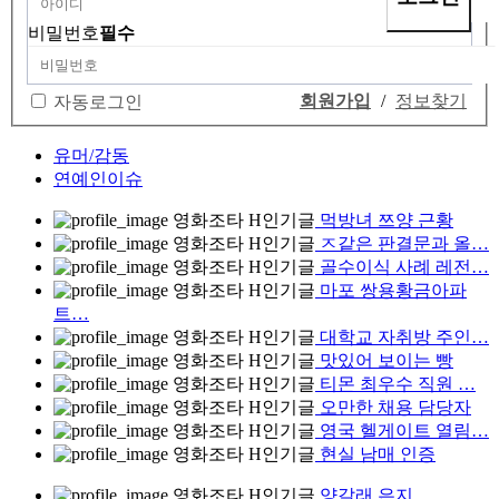
비밀번호
필수
회원가입
/
정보찾기
자동로그인
유머/감동
연예인이슈
영화조타
H
인기글
먹방녀 쯔양 근황
영화조타
H
인기글
ㅈ같은 판결문과 올…
영화조타
H
인기글
골수이식 사례 레전…
영화조타
H
인기글
마포 쌍용황금아파
트…
영화조타
H
인기글
대학교 자취방 주인…
영화조타
H
인기글
맛있어 보이는 빵
영화조타
H
인기글
티몬 최우수 직원 …
영화조타
H
인기글
오만한 채용 담당자
영화조타
H
인기글
영국 헬게이트 열림…
영화조타
H
인기글
현실 남매 인증
영화조타
H
인기글
양갈래 은지