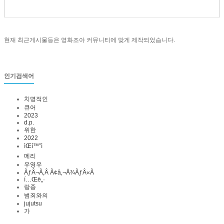
현재 최근게시물등은 영화조아 커뮤니티에 맞게 제작되었습니다.
인기검색어
치명적인
큐어
2023
d.p.
위한
2022
ìŒí™”ì 
메리
우영우
ÃƒÂ¬Ã‚Â Ã¢â‚¬Å¾ÃƒÂ«Ã
í…Œë„·
랑종
범죄와의
jujutsu
가